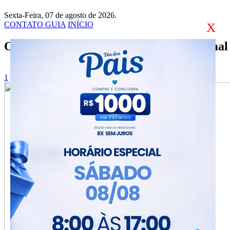
Sexta-Feira, 07 de agosto de 2026.
CONTATO GUIA
INÍCIO
X
O guia de notícias da cidade de Crissiumal
1
2
3
4
5
6
7
8
9
10