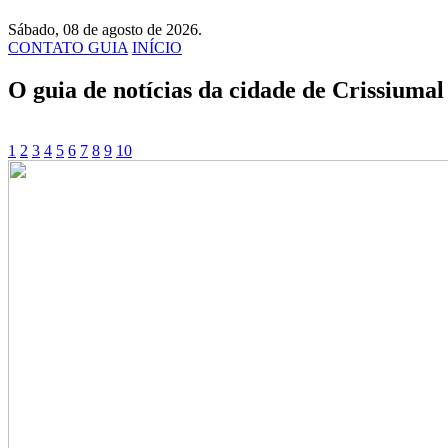
Sábado, 08 de agosto de 2026.
CONTATO GUIA
INÍCIO
O guia de notícias da cidade de Crissiumal
1
2
3
4
5
6
7
8
9
10