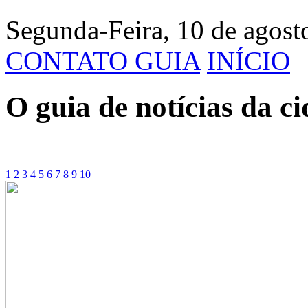
Segunda-Feira, 10 de agost
CONTATO GUIA
INÍCIO
O guia de notícias da c
1
2
3
4
5
6
7
8
9
10