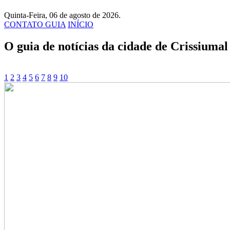
Quinta-Feira, 06 de agosto de 2026.
CONTATO GUIA
INÍCIO
O guia de notícias da cidade de Crissiumal
1
2
3
4
5
6
7
8
9
10