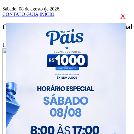
Sábado, 08 de agosto de 2026.
CONTATO GUIA
INÍCIO
X
O guia de notícias da cidade de Crissiumal
1
2
3
4
5
6
7
8
9
10