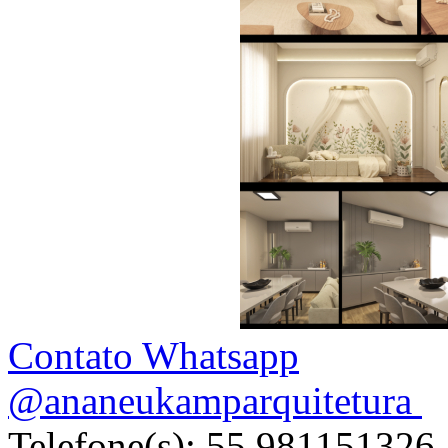
Contato Whatsapp
@ananeukamparquitetura
Telefone(s): 55 981151326