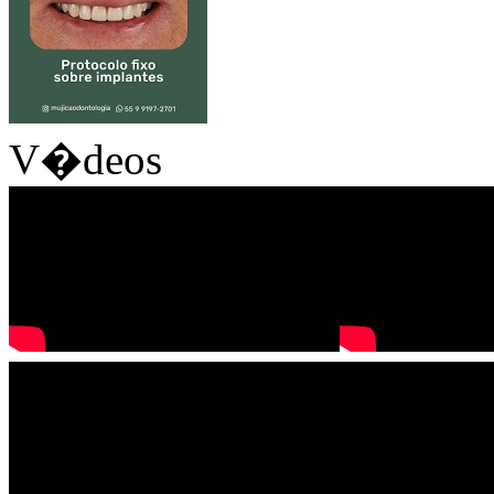
V�deos